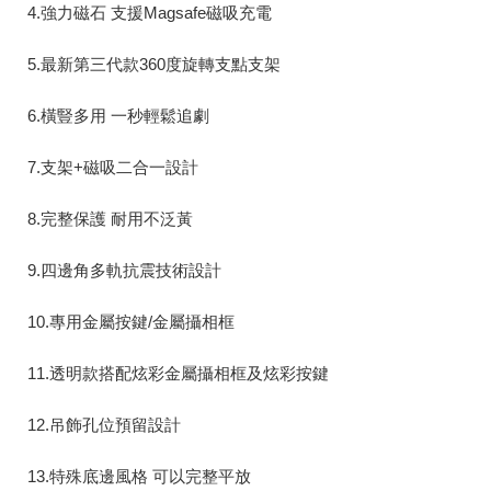
4.強力磁石 支援Magsafe磁吸充電
5.最新第三代款360度旋轉支點支架
6.橫豎多用 一秒輕鬆追劇
7.支架+磁吸二合一設計
8.完整保護 耐用不泛黃
9.四邊角多軌抗震技術設計
10.專用金屬按鍵/金屬攝相框
11.透明款搭配炫彩金屬攝相框及炫彩按鍵
12.吊飾孔位預留設計
13.特殊底邊風格 可以完整平放