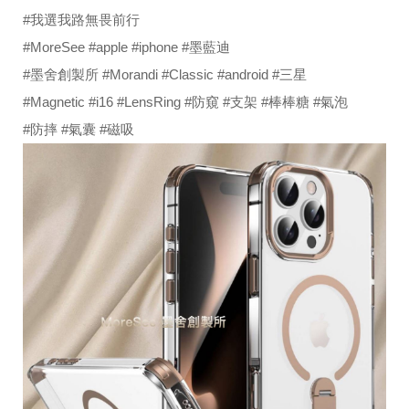
#我選我路無畏前行
#MoreSee
#apple
#iphone
#墨藍迪
#墨舍創製所
#Morandi
#Classic
#android
#三星
#Magnetic
#i16
#LensRing
#防窺
#支架
#棒棒糖
#氣泡
#防摔
#氣囊
#磁吸