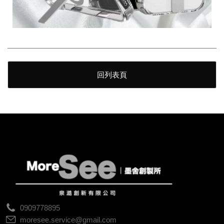
回列表頁
0909778895
moresee.service@gmail.com