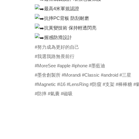
最高4米軍規認證
抗摔PC背板 防刮耐磨
抗黃變技術 保持輕透閃亮
握感防滑設計
#努力成為更好的自己
#我選我路無畏前行
#MoreSee
#apple
#iphone
#墨藍迪
#墨舍創製所
#Morandi
#Classic
#android
#三星
#Magnetic
#i16
#LensRing
#防窺
#支架
#棒棒糖
#
#防摔
#氣囊
#磁吸