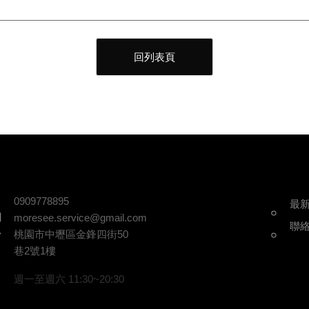
回列表頁
0909778895
最
moresee.service@gmail.com
聯
桃園市中壢區金鋒四街50
巷2號1樓
週一至週六 11:30~20:30